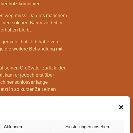
chenholz kombiniert.
den weg muss. Da dies manchem
 einen solchen Baum vor Ort in
erhalten bleibt.
 gemietet hat. „Ich habe von
ge die weitere Behandlung mit
uf seinen Großvater zurück, den
ft kam er jedoch erst über
schinenschlosser lange
zt in so kurzer Zeit einen
hen Sekt ein, der von Harry
Ablehnen
Einstellungen ansehen