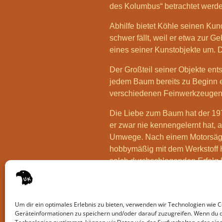
des Kolumbus“ betrachtet werde
Abhilfe bietet Köhle seinen K
schwer fällt, weil er etwa zur 
eines seiner Kunstobjekte um. Di
Der Großteil seiner Objekte ents
jedem Baum bereits zu Beginn ei
verschiedenen Feinwerkzeugen, 
Die Liebe zum Baum hat der 197
er zwar nie kennengelernt hat, 
Umwege. Nach einem Motorsägen
hobbymäßig mit dem Werkstoff Ho
solch durchschlagenden Erfolg b
Gerne lud er daher auch die A
Reichert mit seiner Mannschaft 
Um dir ein optimales Erlebnis zu bieten, verwenden wir Technologien wie 
Quelle . Südwestpresse Ehinge
Geräteinformationen zu speichern und/oder darauf zuzugreifen. Wenn du 