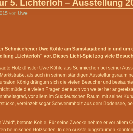
ur 5. Lichterloh – Ausstellung 2
2015
von
Uwe
 der Schmiechener Uwe Köhle am Samstagabend in und um di
llung „Lichterloh“ vor. Dieses Licht-Spiel zog viele Besuch
 sagte Holzkünstler Uwe Köhle aus Schmiechen bei seiner Auss
 Marktstraße, als auch in seinem ständigen Ausstellungsraum ne
rsalon König drängten sich die vielen Besucher und bestaunten
nicht müde die vielen Fragen der auch von weiter her angereis
ntheitsgrad, vor allem im Süddeutschen Raum, mit seiner Kun
stücke, vereinzelt sogar Schwemmholz aus dem Bodensee, b
Wald“, betonte Köhle. Für seine Zwecke nehme er vor allem O
ren heimischen Holzsorten. In den Ausstellungsräumen konnten