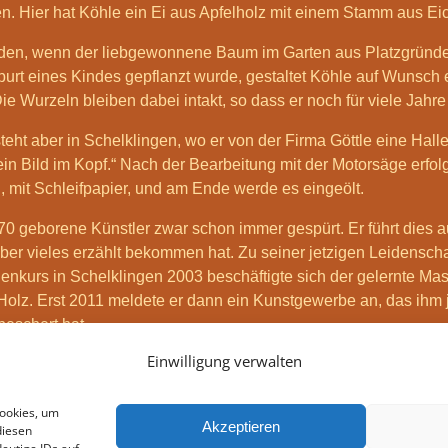
n. Hier hat Köhle ein Ei aus Apfelholz mit einem Stamm aus Ei
unden, wenn der liebgewonnene Baum im Garten aus Platzgrün
Geburt eines Kindes gepflanzt wurde, gestaltet Köhle auf Wunsch
e Wurzeln bleiben dabei intakt, so dass er noch für viele Jahre 
teht aber in Schelklingen, wo er von der Firma Göttle eine Halle
n Bild im Kopf.“ Nach der Bearbeitung mit der Motorsäge erfol
mit Schleifpapier, und am Ende werde es eingeölt.
0 geborene Künstler zwar schon immer gespürt. Er führt dies a
aber vieles erzählt bekommen hat. Zu seiner jetzigen Leidenscha
kurs in Schelklingen 2003 beschäftigte sich der gelernte Ma
lz. Erst 2011 meldete er dann ein Kunstgewerbe an, das ihm jet
eschert hat.
Einwilligung verwalten
usstellungsbesucher am noch lange währenden Abend zum Gläsc
serviert wurden.
Cookies, um
Akzeptieren
n
diesen